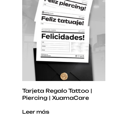
Tarjeta Regalo Tattoo |
Piercing | XuamaCare
Este
Leer más
producto
tiene
múltiples